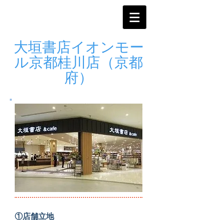
大垣書店イオンモー
ル京都桂川店（京都
府）
①店舗立地