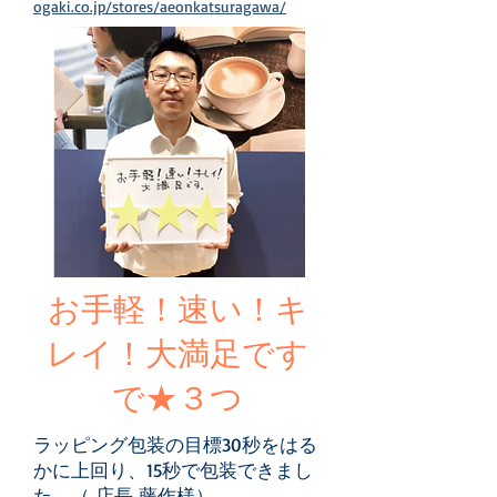
ogaki.co.jp/stores/aeonkatsuragawa/
​お手軽！速い！キ
レイ！大満足です
で★３つ
ラッピング包装の目標30秒をはる
かに上回り、15秒で包装できまし
た
。（ 店長 藤作様）