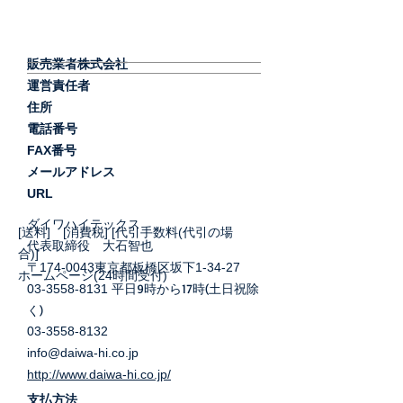
販売業者株式会社
運営責任者
住所
電話番号
FAX番号
メールアドレス
URL
ダイワハイテックス
[送料] [消費税] [代引手数料(代引の場
代表取締役 大石智也
合)]
〒174-0043東京都板橋区坂下1-34-27
ホームページ(24時間受付)
平日9時から17時(土日祝除
03-3558-8131
く)
03-3558-8132
info@daiwa-hi.co.jp
http://www.daiwa-hi.co.jp/
支払方法